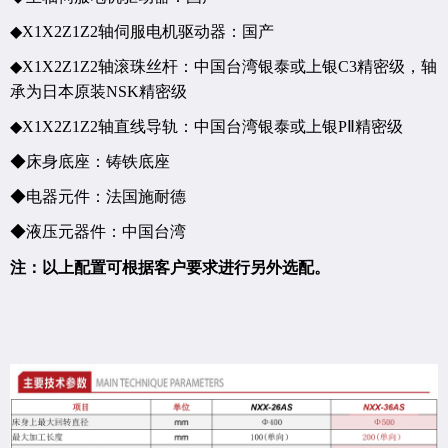
◆
X1X2Z1Z2
轴伺服电机
驱动器：国产
◆
X1X2Z1Z2
轴滚珠丝杆：中国台湾银泰或上银
C3
精密级，轴
承为日本原装
NSK
精密级
◆
X1X2Z1Z2
轴直线导轨：中国台湾银泰或上银
P
Ⅱ
精密级
◆床身底座：铸铁底座
◆电器元件：法国施耐德
◆液压元器件：中国台湾
注：以上配置可根据客户要求进行另外选配。