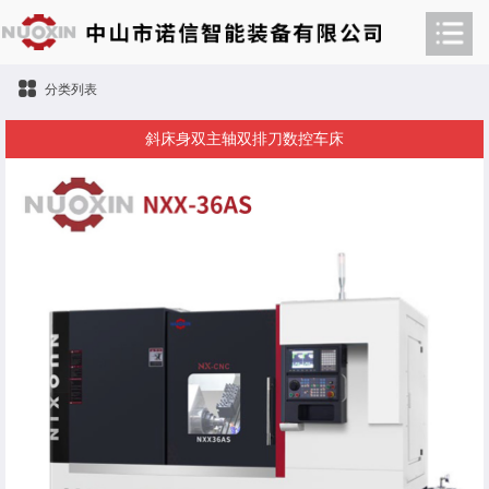
分类列表
斜床身双主轴双排刀数控车床