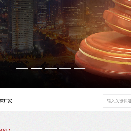
1
2
3
4
5
车床厂家
46D