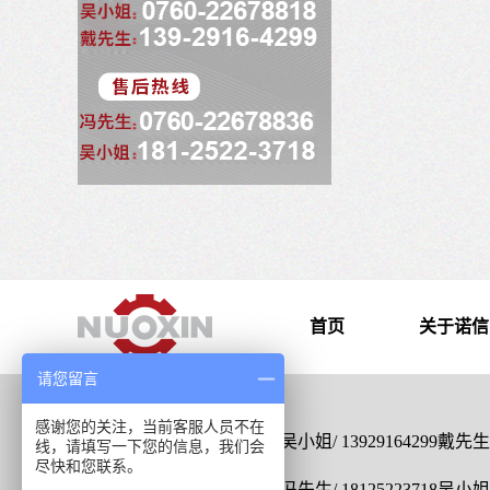
首页
关于诺信
请您留言
感谢您的关注，当前客服人员不在
销售热线：0760-22678818 吴小姐/ 13929164299戴先生
线，请填写一下您的信息，我们会
尽快和您联系。
售后热线：0760-22678836 冯先生/ 18125223718吴小姐