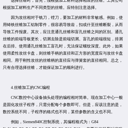
选择丝锥时，首先，须根据加工材料选择相应的丝锥。工具公司
根据加工材料生产不同类型的丝锥。应特别注意选择。
因为攻丝相对于铣刀，镗刀，要加工的材料非常敏感。例如，使
用铸铁丝锥加工铝制零件，很容易导致齿，扣或什至丝锥断裂，从而
导致工件报废。其次，应注意通孔丝锥和盲孔丝锥之间的区别。通孔
丝锥的前端导板更长，切屑去除是前端切屑。盲孔的前端很短，排屑
在后排。使用通孔丝锥加工盲孔时，无法保证螺纹深度。此外，如果
使用柔性攻丝卡盘，则丝锥手柄的直径和正方形的宽度应与攻丝卡盘
相同。用于刚性攻丝的丝锥柄的直径应与弹簧套的直径相同。总之，
只有合理选择丝锥，才能保证加工的顺利进行。
4.丝锥加工的CNC编程
CNC数控中心设备抽头处理的编程相对简单。现在加工中心一般
是固化攻丝子程序，只需分配每个参数即可。但是，应该注意的是，
数控系统不同，子程序的格式也不同，某些参数的含义也不同。
例如，Siemen840C控制系统，其编程格式为：G84