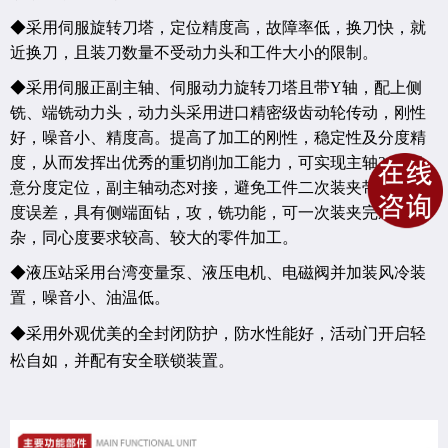
◆采用伺服旋转刀塔，定位精度高，故障率低，换刀快，就
近换刀，且装刀数量不受动力头和工件大小的限制。
◆采用伺服正副主轴、伺服动力旋转刀塔且带
Y
轴，配上侧
铣、端铣动力头，
动力头采用进口精密级齿动轮传动，刚性
好，噪音小、精度高。
提高了加工的刚性，稳定性及分度精
度，从而发挥出优秀的重切削加工能力，可实现主轴
360
°任
意分度定位，副主轴动态对接，避免工件二次装夹带来的精
度误差，具有侧端面钻，攻，铣功能，可一次装夹完成较复
杂，同心度要求较高、较大的零件加工。
◆液压站采用台湾变量泵、液压电机、电磁阀并加装风冷装
置，噪音小、油温低。
◆采用外观优美的全封闭防护，防水性能好，活动门开启轻
松自如，并配有安全联锁装置。