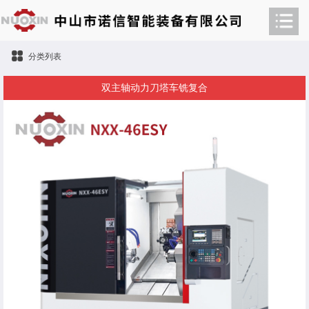
分类列表
双主轴动力刀塔车铣复合