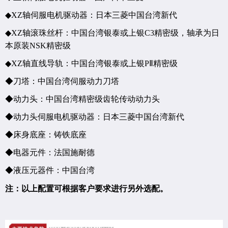
◆
XZ
轴伺服电机
驱动器：日本三菱
中国台湾新代
◆
XZ
轴滚珠丝杆：中国台湾银泰或上银
C3
精密级，轴承为日
本原装
NSK
精密级
◆
XZ
轴直线导轨：中国台湾银泰或上银
P
Ⅱ
精密级
◆刀塔：中国台湾伺服动力刀塔
◆动力头：中国台湾精密级齿轮传动动力头
◆动力头伺服电机
驱动器：日本三菱
中国台湾新代
◆床身底座：铸铁底座
◆电器元件：法国施耐德
◆液压元器件：中国台湾
注：以上配置可根据客户要求进行另外选配。