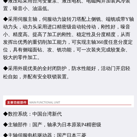
◆液压站采用台湾变量泵、液压电机、电磁阀并加装风冷装
置，噪音小、油温低。
◆采用伺服主轴，伺服动力旋转刀塔配上侧铣、端铣或带
Y
轴
动力头，
动力头采用进口精密级齿动轮传动，刚性好，噪音
小、精度高。
提高了加工的刚性、稳定性及分度精度，从而
发挥出优秀的重切削加工能力，可实现主轴
360
度任意分度定
位，具有侧端面钻、攻、铣功能，可一次装夹完成较复杂、
较大的零件加工。
◆采用外观优美的全封闭防护，防水性能好，活动门开启轻
松自如，并配有安全联锁装置。
◆数控系统：中国台湾新代
◆主轴部件：国产，轴承为日本原装
P4
精密级
◆主轴伺服电机
驱动器：国产
日本三菱