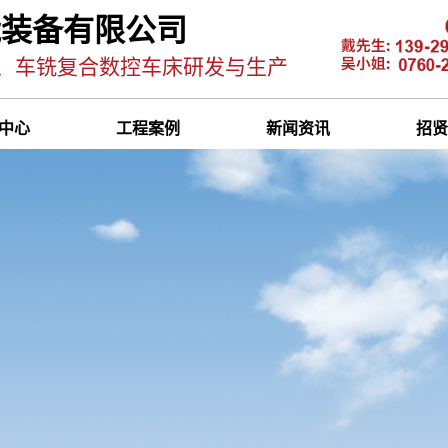
能装备有限公司
、车铣复合数控车床研发与生产
中心
工程案例
新闻资讯
招贤