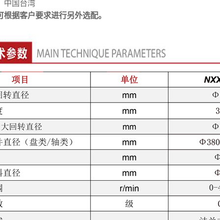
：中国台湾
可根据客户要求进行另外选配。