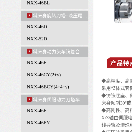
NXX-46BL
斜床身旋转刀塔+液压尾顶数控车床
NXX-46D
NXX-52D
斜床身动力头车铣复合数控机床
NXX-46F
NXX-46CY(2+y)
◆高精度、高
NXX-46BCY(4+4+y)
采用整体式套
◆铸铁底座、
斜床身伺服动力刀塔车铣复合数控机床
床身倾斜
30
°或
◆高刚性、高
NXX-46E
X/Z
轴由伺服
NXX-46EY
线导轨及滚珠