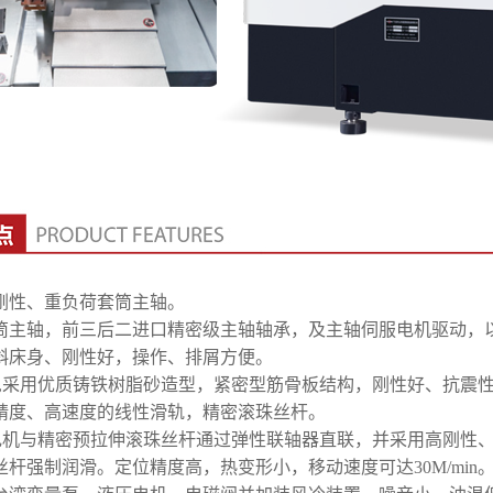
刚性、重负荷套
筒
主轴。
筒主轴，前三后二进口精密级主轴轴承，及主轴伺服电机驱动，
斜床身、刚性好，操作、排屑方便。
,
采用优质铸铁树脂砂造型，紧密型筋骨板结构，刚性好、抗震
精度、高速度的线性滑轨，精密滚珠丝杆。
电机与精密预拉伸滚珠丝杆通过弹性联轴器直联，并采用高刚性
丝杆强制润滑。定位精度高，热变形小，移动速度可达
30M/min