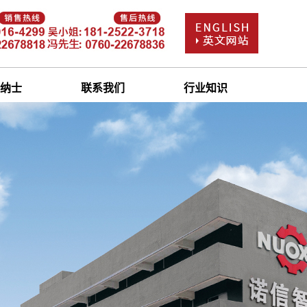
纳士
联系我们
行业知识