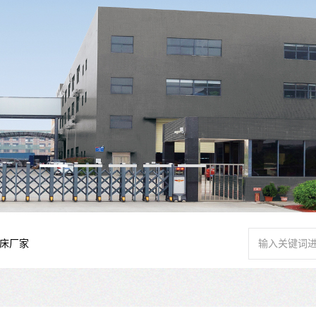
1
2
3
4
5
车床厂家