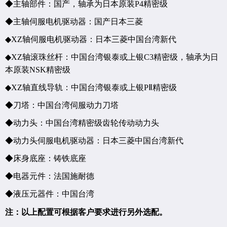
◆主轴部件：国产，轴承为日本原装
P4
精密级
◆主轴伺服电机
驱动器：国产
日本三菱
◆
XZ
轴伺服电机
驱动器：日本三菱
中国台湾新代
◆
XZ
轴滚珠丝杆：中国台湾银泰或上银
C3
精密级，轴承为日
本原装
NSK
精密级
◆
XZ
轴直线导轨：中国台湾银泰或上银
P
Ⅱ
精密级
◆刀塔：中国台湾伺服动力刀塔
◆动力头：中国台湾精密级齿轮传动动力头
◆动力头伺服电机
驱动器：日本三菱
中国台湾新代
◆床身底座：铸铁底座
◆电器元件：法国施耐德
◆液压元器件：中国台湾
注：以上配置可根据客户要求进行另外选配。